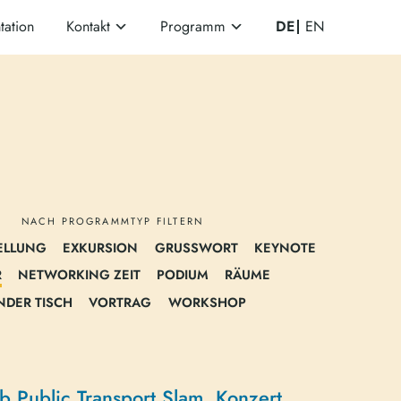
ation
Kontakt
Programm
DE
EN
NACH PROGRAMMTYP FILTERN
ELLUNG
EXKURSION
GRUSSWORT
KEYNOTE
R
NETWORKING ZEIT
PODIUM
RÄUME
NDER TISCH
VORTRAG
WORKSHOP
 Public Transport Slam, Konzert