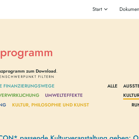
HAUPTMENÜ
Start
Dokument
zprogramm
renzprogramm zum Download
.
ENSCHWERPUNKT FILTERN
E FINANZIERUNGSWEGE
ALLE
AUSST
 VERWIRKLICHUNG
UMWELTEFFEKTE
KULTU
UNG
KULTUR, PHILOSOPHIE UND KUNST
RU
iCON* passende Kulturveranstaltung geben: Ob