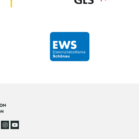
CON
ON