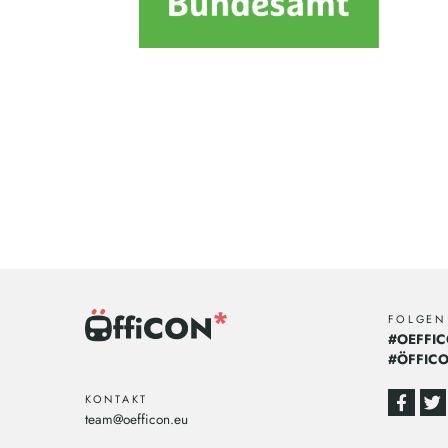
FOLGEN
#OEFFI
#ÖFFIC
KONTAKT
team@oefficon.eu