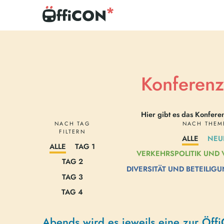
Zum
Inhalt
springen
ÖffiCON*
Internationale
–
Konferenz
Nahverkehr
zum
neu
Öffentlichen
denken!
Nahverkehr
Konferen
Hier gibt es das Konfe
NACH TAG
NACH THEM
FILTERN
ALLE
NEU
ALLE
TAG 1
VERKEHRSPOLITIK UND
TAG 2
DIVERSITÄT UND BETEILIG
TAG 3
TAG 4
Abends wird es jeweils eine zur Öff